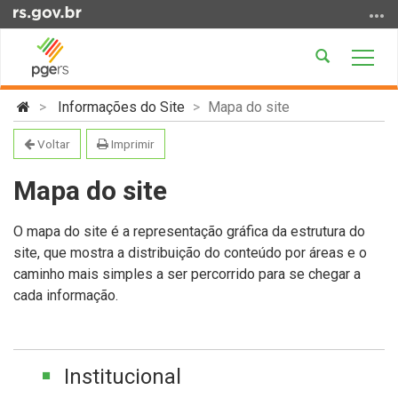
Ir
para
o
Abrir
Alter
conteúdo
a
a
Ir
Início
busca
nave
Informações do Site
Mapa do site
para
do
o
conteúdo
Voltar
Imprimir
menu
Ir
Mapa do site
para
a
O mapa do site é a representação gráfica da estrutura do
busca
site, que mostra a distribuição do conteúdo por áreas e o
caminho mais simples a ser percorrido para se chegar a
cada informação.
Institucional