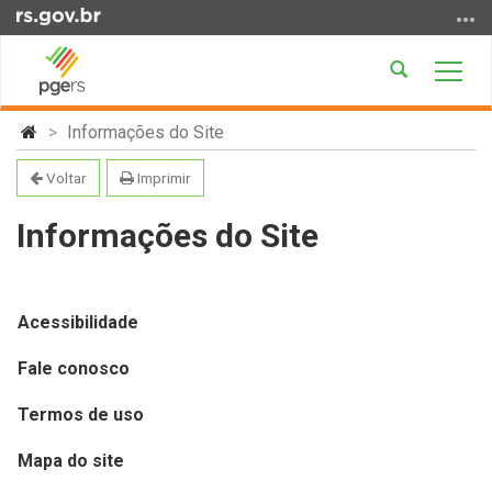
Ir
para
o
Abrir
Alter
conteúdo
a
a
Ir
Início
busca
nave
Informações do Site
para
do
o
conteúdo
Voltar
Imprimir
menu
Ir
Informações do Site
para
a
busca
Acessibilidade
Fale conosco
Termos de uso
Mapa do site