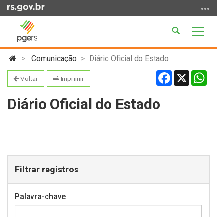
Ir
para
o
Abrir
Alter
conteúdo
a
a
Ir
Início
busca
nave
Comunicação
Diário Oficial do Estado
para
do
Facebook
X
Wh
o
conteúdo
Voltar
Imprimir
menu
Ir
Diário Oficial do Estado
para
a
busca
Filtrar registros
Palavra-chave