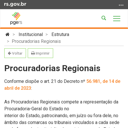
Ir
para
o
Abrir
Alter
conteúdo
a
a
Ir
Início
busca
nave
Institucional
Estrutura
para
do
Procuradorias Regionais
o
conteúdo
menu
Voltar
Imprimir
Ir
para
Procuradorias Regionais
a
busca
Conforme dispõe o art. 21 do Decreto nº
56.981, de 14 de
abril de 2023
:
As Procuradorias Regionais compete a representação da
Procuradoria-Geral do Estado no
interior do Estado, patrocinando, em juízo ou fora dele, no
âmbito das comarcas ou tribunais vinculados a cada sede